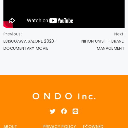
Previous:
Next:
EBISUGAWA SALONE 2020-
NIHON UNIST – BRAND
投
DOCUMENTARY MOVIE
MANAGEMENT
稿
ナ
ビ
ゲ
ー
シ
ョ
ABOUT
PRIVACY POLICY
OWNED