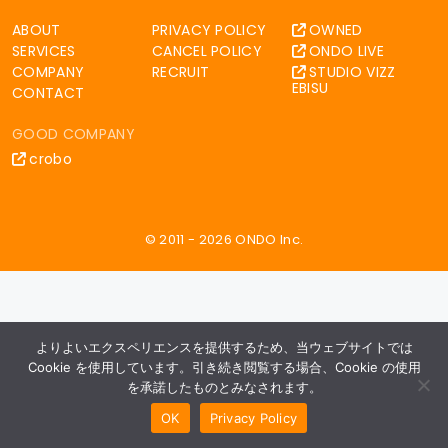
ョ
ABOUT
PRIVACY POLICY
OWNED
SERVICES
CANCEL POLICY
ONDO LIVE
ン
COMPANY
RECRUIT
STUDIO VIZZ
EBISU
CONTACT
GOOD COMPANY
crobo
© 2011 - 2026 ONDO Inc.
よりよいエクスペリエンスを提供するため、当ウェブサイトでは
Cookie を使用しています。引き続き閲覧する場合、Cookie の使用
を承諾したものとみなされます。
OK
Privacy Policy