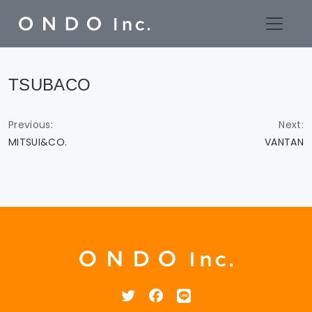
Skip
TSUBACO
to
content
Previous:
Next:
MITSUI&CO.
VANTAN
投
稿
ナ
ビ
ゲ
ー
シ